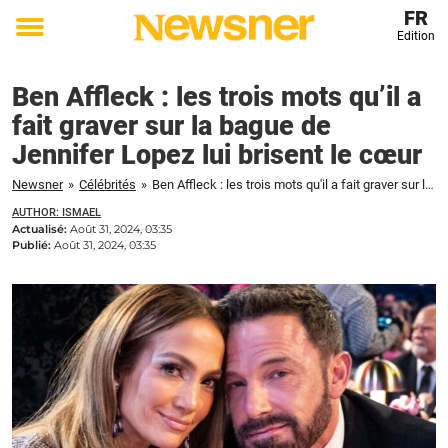
FR
Edition
Toggle
menu
Ben Affleck : les trois mots qu’il a
fait graver sur la bague de
Jennifer Lopez lui brisent le cœur
Newsner
»
Célébrités
»
Ben Affleck : les trois mots qu'il a fait graver sur la bague de Jennifer Lopez lui brisent le cœur
AUTHOR: ISMAEL
Actualisé:
Août 31, 2024, 03:35
Publié:
Août 31, 2024, 03:35