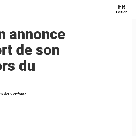
FR
Edition
in annonce
ort de son
ors du
La sœur d’un footballeur argentin annonce une terrible nouvelle après la mort de son épouse et de ses deux enfants lors du séisme au Venezuela