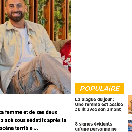
POPULAIRE
La blague du jour :
Une femme est assise
au lit avec son amant
 sa femme et de ses deux
 placé sous sédatifs après la
8 signes évidents
cène terrible ».
qu'une personne ne