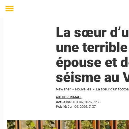
Toggle
menu
La sœur d’u
une terribl
épouse et d
séisme au 
Newsner
»
Nouvelles
»
AUTHOR: ISMAEL
Actualisé:
Juil 06, 2026, 21:56
Publié:
Juil 06, 2026, 21:37