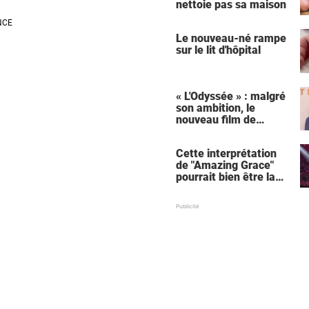
nettoie pas sa maison
Le nouveau-né rampe
sur le lit d'hôpital
« L'Odyssée » : malgré
son ambition, le
nouveau film de
Christopher Nolan
relance une critique
Cette interprétation
récurrente
de "Amazing Grace"
pourrait bien être la
meilleure de tous les
temps