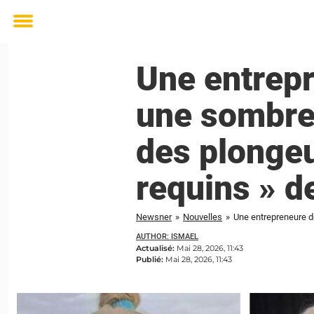
Toggle
menu
Une entrepr
une sombre
des plongeu
requins » d
Newsner
»
Nouvelles
»
AUTHOR: ISMAEL
Actualisé:
Mai 28, 2026, 11:43
Publié:
Mai 28, 2026, 11:43