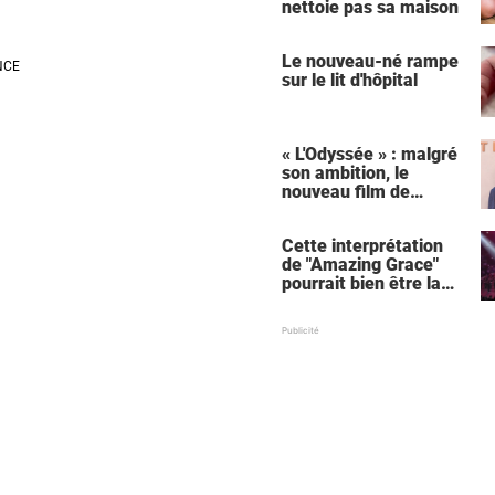
nettoie pas sa maison
Le nouveau-né rampe
sur le lit d'hôpital
« L'Odyssée » : malgré
son ambition, le
nouveau film de
Christopher Nolan
relance une critique
Cette interprétation
récurrente
de "Amazing Grace"
pourrait bien être la
meilleure de tous les
temps