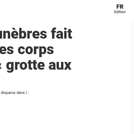
FR
Edition
nèbres fait
es corps
 grotte aux
Une entrepreneure de pompes funèbres fait une sombre remarque au sujet des corps des plongeurs disparus dans la « grotte aux requins » des Maldives