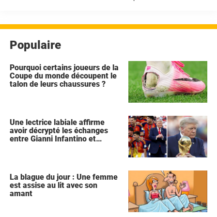
del Ruiz a déclenché une coulée de boue dévastatrice qui a enseveli la
...
Populaire
Pourquoi certains joueurs de la
Coupe du monde découpent le
talon de leurs chaussures ?
Une lectrice labiale affirme
avoir décrypté les échanges
entre Gianni Infantino et
Donald Trump lors de la
célébration de l'Espagne
La blague du jour : Une femme
est assise au lit avec son
amant