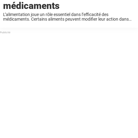
médicaments
L’alimentation joue un rôle essentiel dans l’efficacité des
médicaments. Certains aliments peuvent modifier leur action dans
l’organisme. Parfois, ils augmentent les effets indésirables. D’autres
fois, ils réduisent l’efficacité du traitement. Ces interactions restent
souvent méconnues. ...