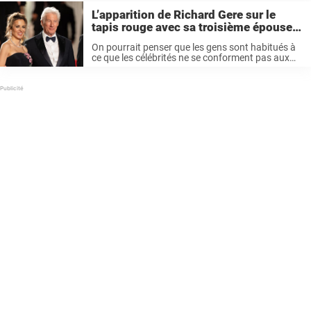
L’apparition de Richard Gere sur le
tapis rouge avec sa troisième épouse
suscite de vives réactions – « On dirait
On pourrait penser que les gens sont habitués à
sa petite-fille »
ce que les célébrités ne se conforment pas aux
normes sociales en matière de rencontres et de
relations. Mais hélas, les gens avaient beaucoup
à dire ...