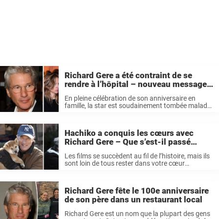
Richard Gere a été contraint de se
rendre à l’hôpital – nouveau message
de l’épouse sur l’état de santé de la star
En pleine célébration de son anniversaire en
: « Après presque trois semaines… »
famille, la star est soudainement tombée malade.
La star de « Pretty Woman » Richard Gere a été
hospitalisée, rapporte le média américain
Deadline. Aujourd’hui, sa femme partage un
Hachiko a conquis les cœurs avec
nouveau ...
Richard Gere – Que s’est-il passé
ensuite pour ce chien de cinéma adoré
Les films se succèdent au fil de l’histoire, mais ils
?
sont loin de tous rester dans votre cœur
longtemps après le générique. Mais une bobine
pour laquelle des milliers de personnes ont versé
une larme ...
Richard Gere fête le 100e anniversaire
de son père dans un restaurant local
Richard Gere est un nom que la plupart des gens