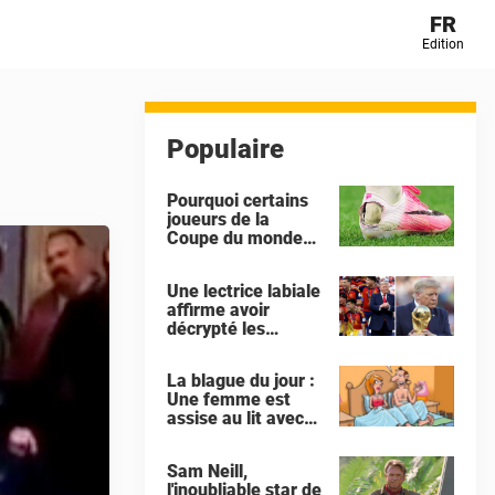
FR
Edition
Populaire
Pourquoi certains
joueurs de la
Coupe du monde
découpent le talon
de leurs
Une lectrice labiale
chaussures ?
affirme avoir
décrypté les
échanges entre
Gianni Infantino et
La blague du jour :
Donald Trump lors
Une femme est
de la célébration
assise au lit avec
de l'Espagne
son amant
Sam Neill,
l'inoubliable star de