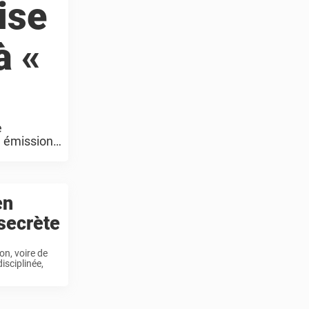
ise
à «
e
e émission
en
 secrète
on, voire de
isciplinée,