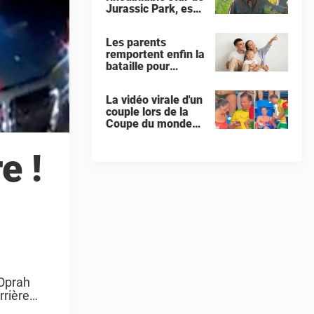
Jurassic Park, est
décédé à l'âge de
78 ans
Les parents
remportent enfin la
bataille pour
donner à leur bébé
un « prénom
La vidéo virale d'un
interdit »
couple lors de la
Coupe du monde
pousse les
internautes à
e !
exiger que la
femme demande le
divorce
’Oprah
rrière