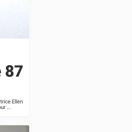
e 87
trice Ellen
r ...