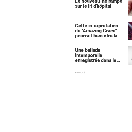
Le nouveau-né rampe
sur le lit d'hôpital
Cette interprétation
de "Amazing Grace"
pourrait bien être la
meilleure de tous les
temps
Une ballade
intemporelle
enregistrée dans le
sous-sol d'une église,
l'une des meilleures de
tous les temps