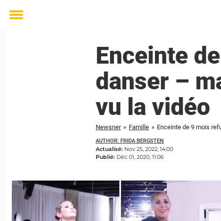
Toggle
menu
Enceinte de
danser – ma
vu la vidéo
Newsner
»
Famille
»
Enceinte de 9 mois refu
AUTHOR: FRIDA BERGSTEN
Actualisé:
Nov 25, 2022, 14:00
Publié:
Déc 01, 2020, 11:06