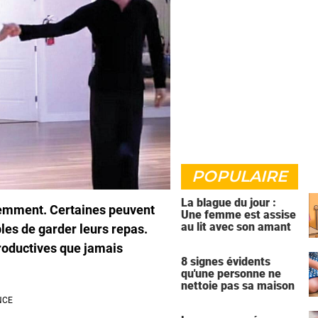
POPULAIRE
La blague du jour :
remment. Certaines peuvent
Une femme est assise
au lit avec son amant
bles de garder leurs repas.
productives que jamais
8 signes évidents
qu'une personne ne
nettoie pas sa maison