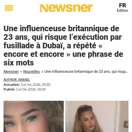
FR
Edition
Toggle
menu
Une influenceuse britannique de
23 ans, qui risque l’exécution par
fusillade à Dubaï, a répété «
encore et encore » une phrase de
six mots
Newsner
»
Nouvelles
»
Une influenceuse britannique de 23 ans, qui risque l'exécution par fusillade à Dubaï, a répété « encore et encore » une phrase de six mots
AUTHOR: ISMAEL
Actualisé:
Juil 04, 2026, 00:30
Publié:
Juil 04, 2026, 00:29