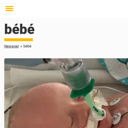
Toggle
menu
bébé
Newsner
»
bébé