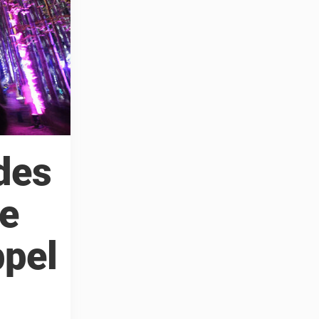
des
de
ppel