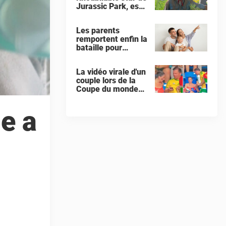
Jurassic Park, est
décédé à l'âge de
78 ans
Les parents
remportent enfin la
bataille pour
donner à leur bébé
un « prénom
La vidéo virale d'un
interdit »
couple lors de la
Coupe du monde
pousse les
internautes à
ie a
exiger que la
femme demande le
divorce