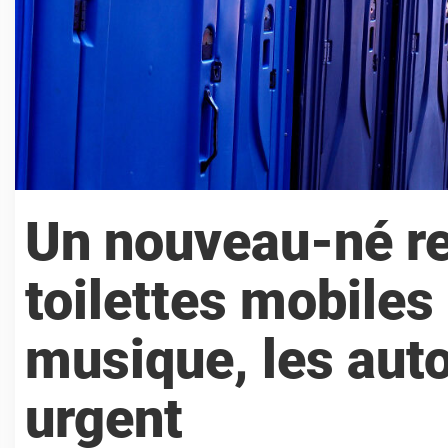
Un nouveau-né re
toilettes mobiles 
musique, les auto
urgent