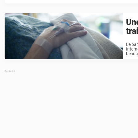
Un
tra
Le par
Intern
beauco