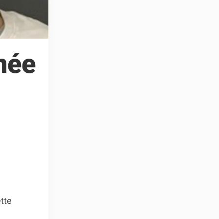
née
ette