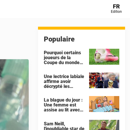
FR
Edition
Populaire
Pourquoi certains
joueurs de la
Coupe du monde
découpent le talon
de leurs
Une lectrice labiale
chaussures ?
affirme avoir
décrypté les
échanges entre
Gianni Infantino et
La blague du jour :
Donald Trump lors
Une femme est
de la célébration
assise au lit avec
de l'Espagne
son amant
Sam Neill,
l'inoubliable star de