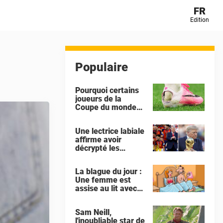
FR
Edition
Populaire
Pourquoi certains
joueurs de la
Coupe du monde
découpent le talon
de leurs
Une lectrice labiale
chaussures ?
affirme avoir
décrypté les
échanges entre
Gianni Infantino et
La blague du jour :
Donald Trump lors
Une femme est
de la célébration
assise au lit avec
de l'Espagne
son amant
Sam Neill,
l'inoubliable star de