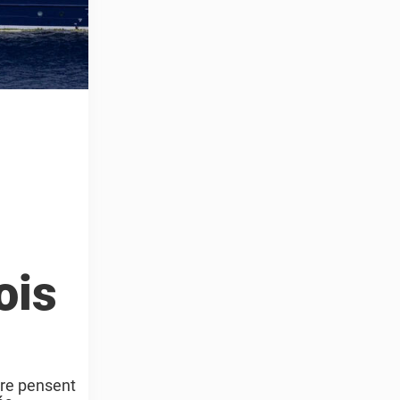
ois
ère pensent