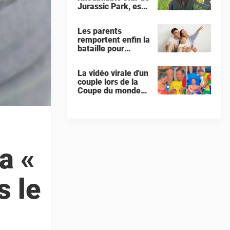
Jurassic Park, est
décédé à l'âge de
78 ans
Les parents
remportent enfin la
bataille pour
donner à leur bébé
un « prénom
La vidéo virale d'un
interdit »
couple lors de la
Coupe du monde
pousse les
internautes à
exiger que la
femme demande le
divorce
a «
s le