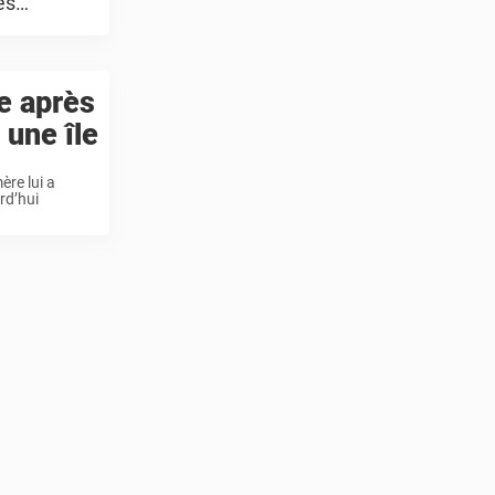
és
e après
 une île
ère lui a
rd’hui