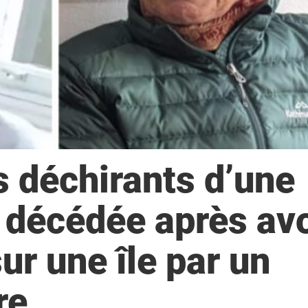
s déchirants d’une
décédée après avo
r une île par un
re