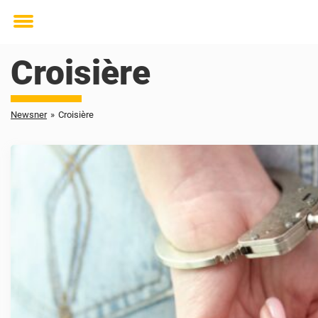
Toggle
menu
Croisière
Newsner
»
Croisière