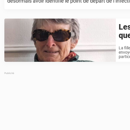
désormais avoir identifié le point de départ de l’infe
argentines soupçonnent ...
Le
que
La fil
envoyé
partic