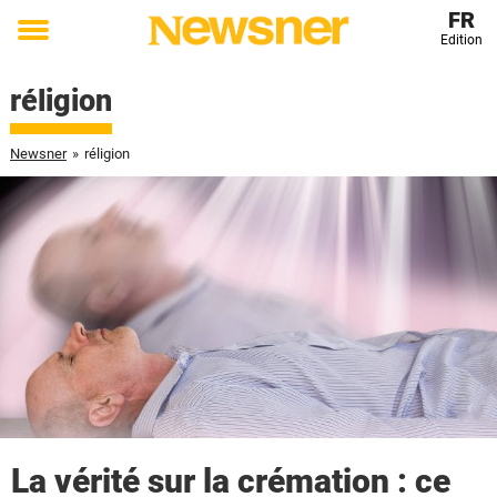
FR
Edition
Toggle
menu
réligion
Newsner
»
réligion
La vérité sur la crémation : ce