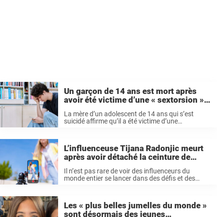
Un garçon de 14 ans est mort après
avoir été victime d’une « sextorsion »
de la part d’une « fille » en ligne
La mère d’un adolescent de 14 ans qui s’est
suicidé affirme qu’il a été victime d’une
escroquerie de type « sextorsion » en ligne. Le
piège en ligne qui a bouleversé une famille entière
Tous les parents ...
L’influenceuse Tijana Radonjic meurt
après avoir détaché la ceinture de
sécurité de son parapente – elle avait
Il n’est pas rare de voir des influenceurs du
19 ans
monde entier se lancer dans des défis et des
expériences périlleuses afin de créer du contenu
engageant pour leurs followers sur les réseaux
sociaux. Malheureusement, ces ...
Les « plus belles jumelles du monde »
sont désormais des jeunes