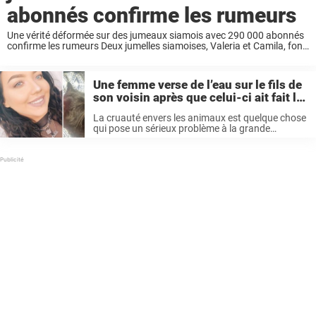
abonnés confirme les rumeurs
Une vérité déformée sur des jumeaux siamois avec 290 000 abonnés
confirme les rumeurs Deux jumelles siamoises, Valeria et Camila, font
actuellement partie des personnalités les plus en vue sur les réseaux
sociaux. Mais ce ...
Une femme verse de l’eau sur le fils de
son voisin après que celui-ci ait fait la
même chose à son chat
La cruauté envers les animaux est quelque chose
qui pose un sérieux problème à la grande
majorité d’entre nous. Et à juste titre : infliger de
la souffrance ou de la douleur à d’autres
créatures ...