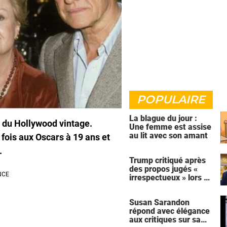
POPULAIRE
La blague du jour :
r du Hollywood vintage.
Une femme est assise
au lit avec son amant
fois aux Oscars à 19 ans et
.
Trump critiqué après
des propos jugés «
irrespectueux » lors de
l'hommage à un soldat
américain tué en
Susan Sarandon
Jordanie
répond avec élégance
aux critiques sur sa