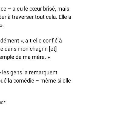
ce – a eu le cœur brisé, mais
er à traverser tout cela. Elle a
».
dément », a-t-elle confié à
ue dans mon chagrin [et]
exemple de ma mère. »
ue les gens la remarquent
 joué la comédie – même si elle