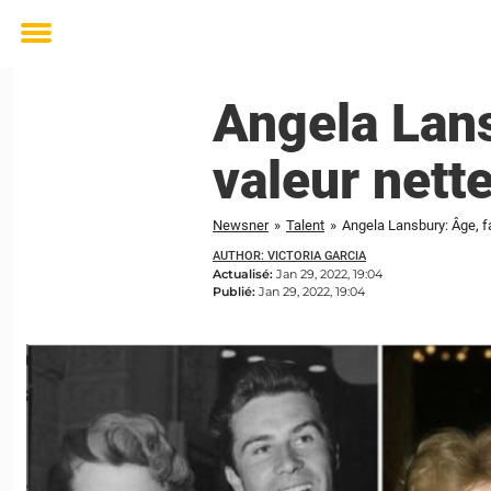
Toggle
menu
Angela Lans
valeur nett
Newsner
»
Talent
»
Angela Lansbury: Âge, fa
AUTHOR: VICTORIA GARCIA
Actualisé:
Jan 29, 2022, 19:04
Publié:
Jan 29, 2022, 19:04