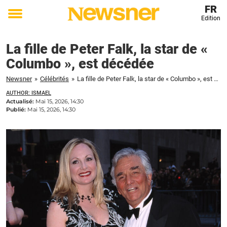
FR
Edition
Toggle
menu
La fille de Peter Falk, la star de «
Columbo », est décédée
Newsner
»
Célébrités
»
La fille de Peter Falk, la star de « Columbo », est décédée
AUTHOR: ISMAEL
Actualisé:
Mai 15, 2026, 14:30
Publié:
Mai 15, 2026, 14:30