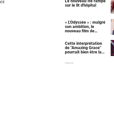
Le nouveau-né rampe
sur le lit d'hôpital
« L'Odyssée » : malgré
son ambition, le
nouveau film de
Christopher Nolan
relance une critique
Cette interprétation
récurrente
de "Amazing Grace"
pourrait bien être la
meilleure de tous les
temps