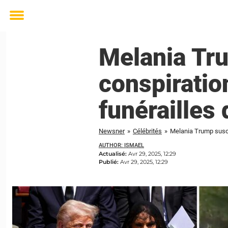
Toggle
menu
Melania Tru
conspiratio
funérailles
Newsner
»
Célébrités
»
Melania Trump suscit
AUTHOR: ISMAEL
Actualisé:
Avr 29, 2025, 12:29
Publié:
Avr 29, 2025, 12:29