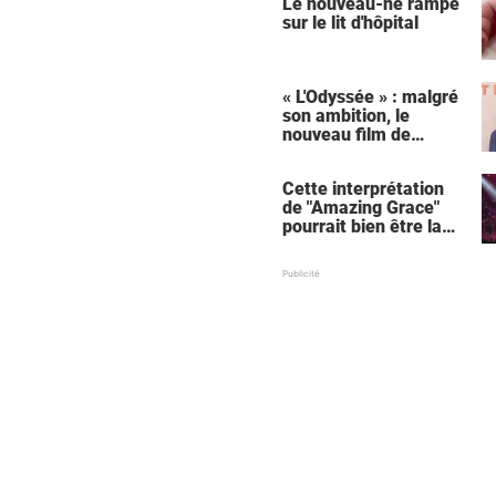
Le nouveau-né rampe
sur le lit d'hôpital
« L'Odyssée » : malgré
son ambition, le
nouveau film de
Christopher Nolan
relance une critique
Cette interprétation
récurrente
de "Amazing Grace"
pourrait bien être la
meilleure de tous les
temps