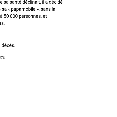
 sa santé déclinait, il a décidé
e sa « papamobile », sans la
e à 50 000 personnes, et
as.
s
n décès.