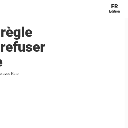
FR
Edition
 règle
 refuser
e
le avec Kate