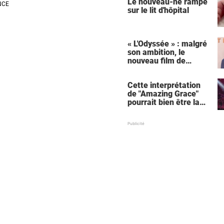
Le nouveau-né rampe
sur le lit d'hôpital
« L'Odyssée » : malgré
son ambition, le
nouveau film de
Christopher Nolan
relance une critique
Cette interprétation
récurrente
de "Amazing Grace"
pourrait bien être la
meilleure de tous les
temps