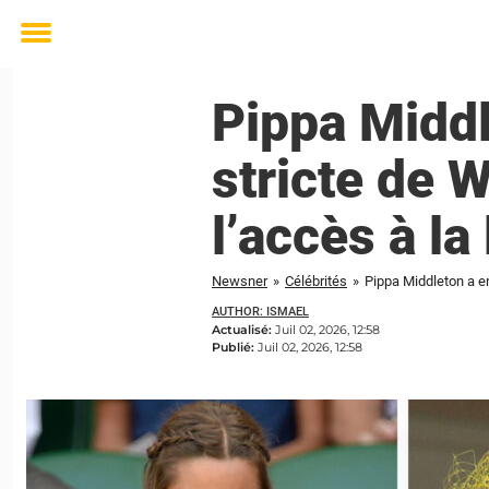
Toggle
menu
Pippa Middl
stricte de 
l’accès à la
Newsner
»
Célébrités
»
Pippa Middleton a en
AUTHOR: ISMAEL
Actualisé:
Juil 02, 2026, 12:58
Publié:
Juil 02, 2026, 12:58