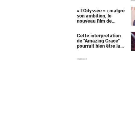
« L'Odyssée » : malgré
son ambition, le
nouveau film de
Christopher Nolan
relance une critique
Cette interprétation
récurrente
de "Amazing Grace"
pourrait bien être la
meilleure de tous les
temps