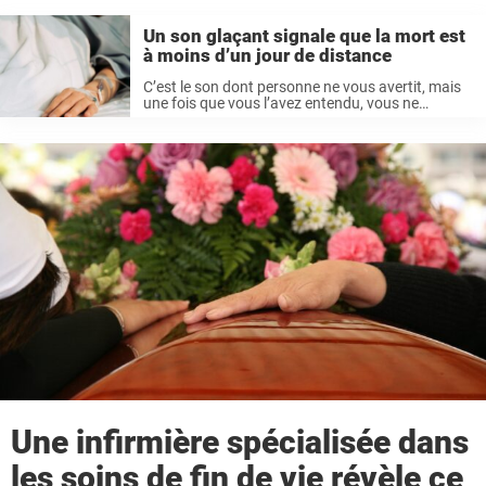
Un son glaçant signale que la mort est
à moins d’un jour de distance
C’est le son dont personne ne vous avertit, mais
une fois que vous l’avez entendu, vous ne
l’oubliez jamais. Connu sous le nom de « râle
d’agonie », ce son est une « berceuse biologique »
– un signe ...
Une infirmière spécialisée dans
les soins de fin de vie révèle ce