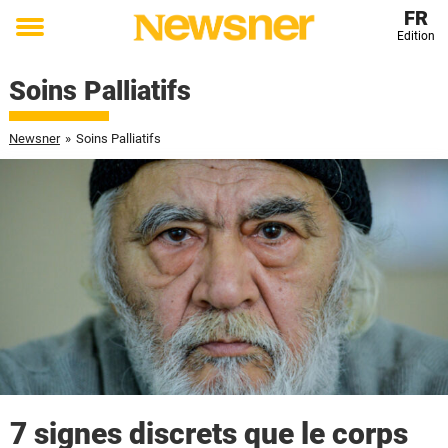
FR
Edition
Toggle
menu
Soins Palliatifs
Newsner
»
Soins Palliatifs
7 signes discrets que le corps