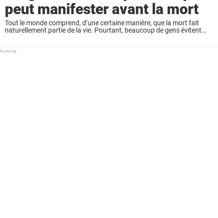
peut manifester avant la mort
Tout le monde comprend, d’une certaine manière, que la mort fait
naturellement partie de la vie. Pourtant, beaucoup de gens évitent
d’en parler, surtout lorsqu’il s’agit de la phase terminale. Certains
l’acceptent comme une fatalité, ...