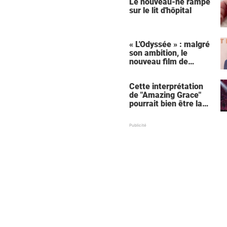
Le nouveau-né rampe
sur le lit d'hôpital
« L'Odyssée » : malgré
son ambition, le
nouveau film de
Christopher Nolan
relance une critique
Cette interprétation
récurrente
de "Amazing Grace"
pourrait bien être la
meilleure de tous les
temps