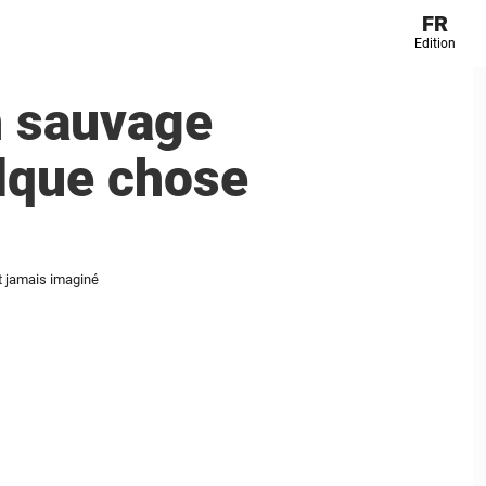
FR
Edition
n sauvage
uelque chose
nt jamais imaginé