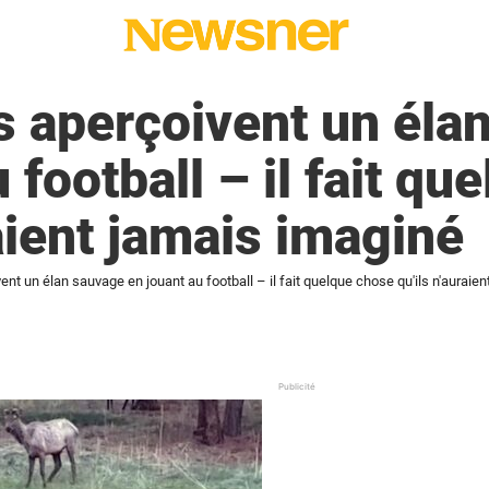
 aperçoivent un éla
 football – il fait q
raient jamais imaginé
nt un élan sauvage en jouant au football – il fait quelque chose qu'ils n'auraie