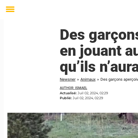
Toggle
menu
Des garçons
en jouant au
qu’ils n’au
Newsner
»
Animaux
»
Des garçons aperçoive
AUTHOR: ISMAEL
Actualisé:
Juil 02, 2024, 02:29
Publié:
Juil 02, 2024, 02:29