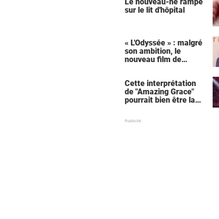
Le nouveau-né rampe
sur le lit d'hôpital
« L'Odyssée » : malgré
son ambition, le
nouveau film de
Christopher Nolan
relance une critique
Cette interprétation
récurrente
de "Amazing Grace"
pourrait bien être la
meilleure de tous les
temps