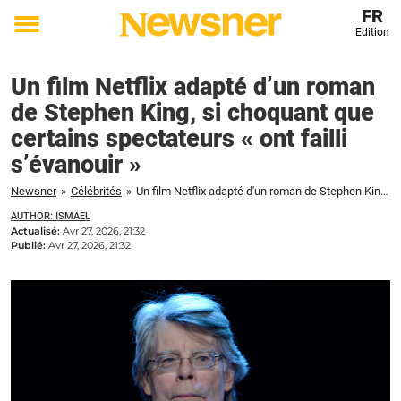
FR
Edition
Toggle
menu
Un film Netflix adapté d’un roman
de Stephen King, si choquant que
certains spectateurs « ont failli
s’évanouir »
Newsner
»
Célébrités
»
Un film Netflix adapté d'un roman de Stephen King, si choquant que certains spectateurs « ont failli s'évanouir »
AUTHOR: ISMAEL
Actualisé:
Avr 27, 2026, 21:32
Publié:
Avr 27, 2026, 21:32