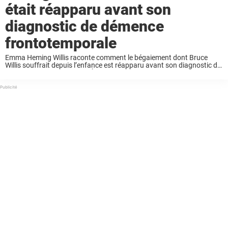
était réapparu avant son
diagnostic de démence
frontotemporale
Emma Heming Willis raconte comment le bégaiement dont Bruce
Willis souffrait depuis l’enfance est réapparu avant son diagnostic de
démence frontotemporale. À l’époque, elle pensait que ses difficultés
d’élocution étaient liées à ce trouble ancien ...