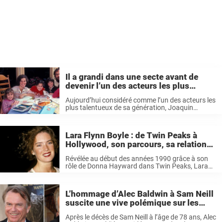
Il a grandi dans une secte avant de
devenir l’un des acteurs les plus
célèbres d’Hollywood
Aujourd’hui considéré comme l’un des acteurs les
plus talentueux de sa génération, Joaquin
Phoenix est admiré pour sa capacité à incarner
des personnages complexes et marquants.
Pourtant, son parcours est loin d’avoir été celui
Lara Flynn Boyle : de Twin Peaks à
d’une ...
Hollywood, son parcours, sa relation
avec Jack Nicholson et les rumeurs
Révélée au début des années 1990 grâce à son
sur la chirurgie esthétique
rôle de Donna Hayward dans Twin Peaks, Lara
Flynn Boyle est devenue l’une des actrices les
plus en vue de sa génération. Après une carrière
marquée ...
L’hommage d’Alec Baldwin à Sam Neill
suscite une vive polémique sur les
réseaux sociaux
Après le décès de Sam Neill à l’âge de 78 ans, Alec