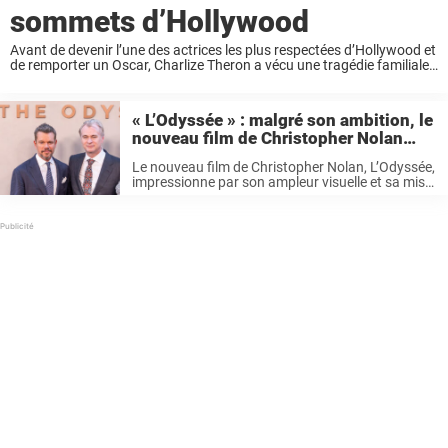
sommets d’Hollywood
Avant de devenir l’une des actrices les plus respectées d’Hollywood et
de remporter un Oscar, Charlize Theron a vécu une tragédie familiale
qui a profondément marqué son adolescence. L’actrice sud-africaine
a grandi dans un foyer ...
« L’Odyssée » : malgré son ambition, le
nouveau film de Christopher Nolan
relance une critique récurrente
Le nouveau film de Christopher Nolan, L’Odyssée,
impressionne par son ampleur visuelle et sa mise
en scène. Pourtant, un reproche revient avec
insistance parmi les spectateurs : un mixage
sonore jugé difficile, une critique qui ...