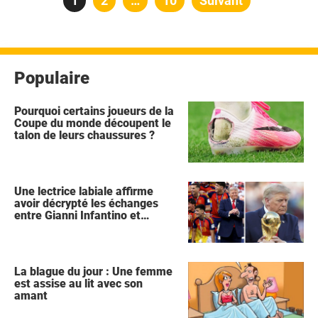
Page
1
Page
2
…
Page
10
Suivant
des
publications
Populaire
Pourquoi certains joueurs de la
Coupe du monde découpent le
talon de leurs chaussures ?
Une lectrice labiale affirme
avoir décrypté les échanges
entre Gianni Infantino et
Donald Trump lors de la
célébration de l'Espagne
La blague du jour : Une femme
est assise au lit avec son
amant