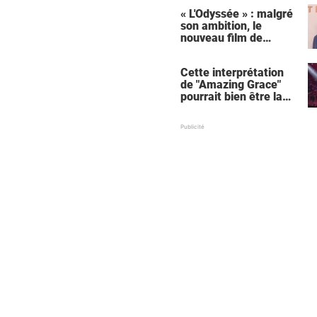
« L'Odyssée » : malgré
son ambition, le
nouveau film de
Christopher Nolan
relance une critique
Cette interprétation
récurrente
de "Amazing Grace"
pourrait bien être la
meilleure de tous les
temps