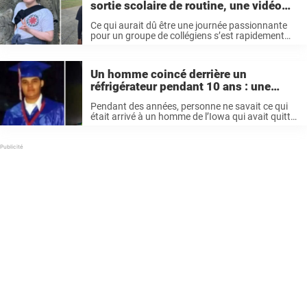
sortie scolaire de routine, une vidéo
montre ce qui s’est passé quelques
Ce qui aurait dû être une journée passionnante
secondes avant l’accident
pour un groupe de collégiens s’est rapidement
transformé en une tragédie dévastatrice sur un
tronçon tranquille de la route 70, dans le comté
de Carroll, au Tennessee. ...
Un homme coincé derrière un
réfrigérateur pendant 10 ans : une
simulation troublante montre ce qui
Pendant des années, personne ne savait ce qui
est arrivé à son corps
était arrivé à un homme de l’Iowa qui avait quitté
précipitamment son domicile, pieds nus, en pleine
tempête de neige. Aujourd’hui, une simulation
troublante met en lumière ...