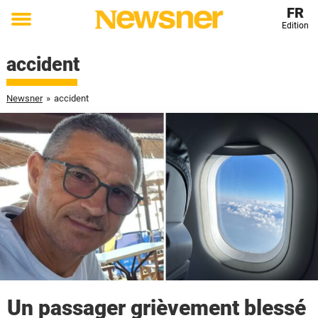
FR
Edition
Toggle
menu
accident
Newsner
»
accident
Un passager grièvement blessé