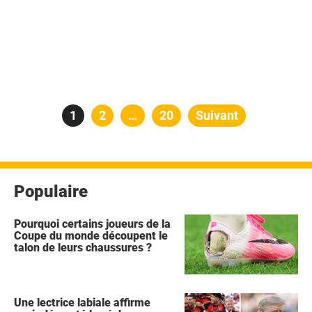
Pagination
Page
1
Page
2
…
Page
20
Suivant
des
publications
Populaire
Pourquoi certains joueurs de la
Coupe du monde découpent le
talon de leurs chaussures ?
Une lectrice labiale affirme