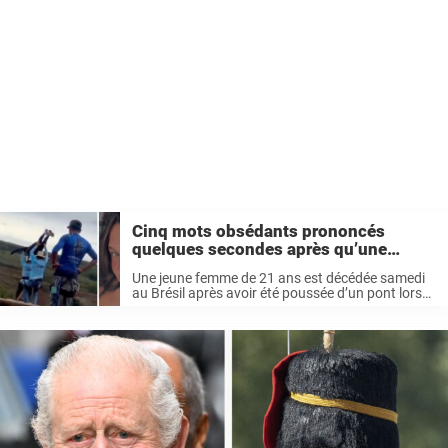
Cinq mots obsédants prononcés
quelques secondes après qu’une
femme a trouvé la mort après avoir été
Une jeune femme de 21 ans est décédée samedi
projetée dans le vide, alors que
au Brésil après avoir été poussée d’un pont lors
l’équipe chargée du saut à l’élastique
d’une activité de saut à l’élastique. Elle n’était pas
avait « oublié » d’attacher la corde de
attachée à une corde de sécurité, et plusieurs ...
sécurité