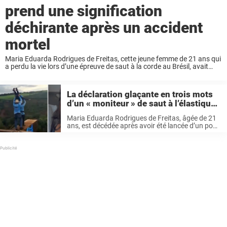
prend une signification
déchirante après un accident
mortel
Maria Eduarda Rodrigues de Freitas, cette jeune femme de 21 ans qui
a perdu la vie lors d’une épreuve de saut à la corde au Brésil, avait
formulé une demande particulière avant de se lancer. ...
La déclaration glaçante en trois mots
d’un « moniteur » de saut à l’élastique,
interpellé par la police lorsqu’une
Maria Eduarda Rodrigues de Freitas, âgée de 21
femme a trouvé la mort après avoir été
ans, est décédée après avoir été lancée d’un pont
projetée sans corde de sécurité
lors d’une activité de saut à l’élastique alors
qu’elle n’était pas attachée à une corde de
sécurité. Certains ...