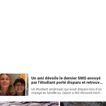
Un ami dévoile le dernier SMS envoyé
par l’étudiant porté disparu et retrouvé
mort au Japon après plusieurs jours de
Un étudiant américain qui avait disparu lors d’un
recherches
voyage en famille au Japon a été retrouvé mort
après plusieurs jours de recherches, laissant ses
proches dans le désarroi. La disparition
inquiétante de Weston à Kyoto ...