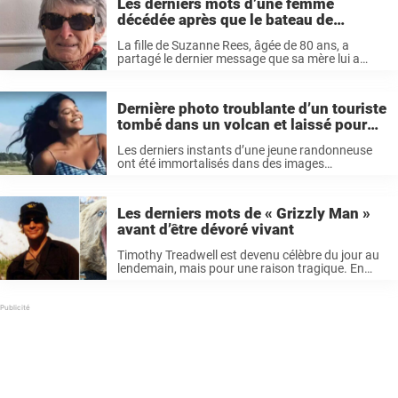
Les derniers mots d’une femme
décédée après que le bateau de
croisière l’a laissée sur une île
La fille de Suzanne Rees, âgée de 80 ans, a
partagé le dernier message que sa mère lui a
envoyé quelques heures avant son décès des
mots qui, avec le recul, sont aujourd’hui
particulièrement déchirants. ...
Dernière photo troublante d’un touriste
tombé dans un volcan et laissé pour
mort par son guide
Les derniers instants d’une jeune randonneuse
ont été immortalisés dans des images
poignantes après qu’elle est tombée dans un
volcan. Les interrogations se multiplient
désormais, car elle aurait été « abandonnée » par
Les derniers mots de « Grizzly Man »
son guide ...
avant d’être dévoré vivant
Timothy Treadwell est devenu célèbre du jour au
lendemain, mais pour une raison tragique. En
2003, il est parti avec sa petite amie Amie
Huguenard pour le parc national de Katmai, en
Alaska. Ce qui ...