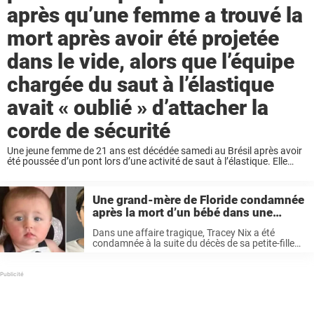
après qu’une femme a trouvé la
mort après avoir été projetée
dans le vide, alors que l’équipe
chargée du saut à l’élastique
avait « oublié » d’attacher la
corde de sécurité
Une jeune femme de 21 ans est décédée samedi au Brésil après avoir
été poussée d’un pont lors d’une activité de saut à l’élastique. Elle
n’était pas attachée à une corde de sécurité, et plusieurs ...
Une grand-mère de Floride condamnée
après la mort d’un bébé dans une
voiture surchauffée, moins d’un an
Dans une affaire tragique, Tracey Nix a été
après le décès de son autre petit-
condamnée à la suite du décès de sa petite-fille
enfant
âgée de 7 mois. Cette dernière a tragiquement
perdu la vie après avoir été laissée pendant des
heures ...