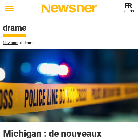
FR
Edition
Toggle
menu
drame
Newsner
»
drame
Michigan : de nouveaux