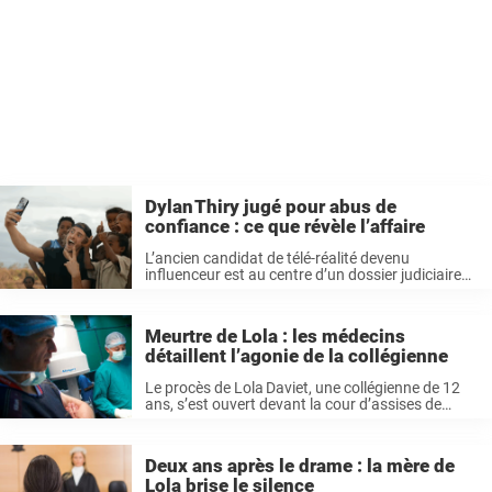
Dylan Thiry jugé pour abus de
confiance : ce que révèle l’affaire
L’ancien candidat de télé-réalité devenu
influenceur est au centre d’un dossier judiciaire
qui a attiré l’attention des médias et des
associations de victimes. Mis en examen pour
abus de confiance, il est notamment accusé
Meurtre de Lola : les médecins
d’avoir ...
détaillent l’agonie de la collégienne
Le procès de Lola Daviet, une collégienne de 12
ans, s’est ouvert devant la cour d’assises de
Paris. Les expertises médicales présentées lors
des audiences ont révélé l’horreur de son
assassinat : lésions multiples, asphyxie, intrusion
Deux ans après le drame : la mère de
...
Lola brise le silence