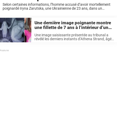
Selon certaines informations, l’homme accusé d’avoir mortellement
poignardé Iryna Zarutska, une Ukrainienne de 23 ans, dans un
tramway de Charlotte en août dernier, a été déclaré inapte à subir son
procès. Contexte du drame Iryna ...
Une dernière image poignante montre
une fillette de 7 ans à l’intérieur d’un
camion FedEx avant qu’elle ne soit
Une image saisissante présentée au tribunal a
assassinée
révélé les derniers instants d’Athena Strand, âgée
de sept ans, avant qu’elle ne soit tuée, offrant
aux jurés un aperçu troublant de l’affaire. Une
photo qui contredit la ...