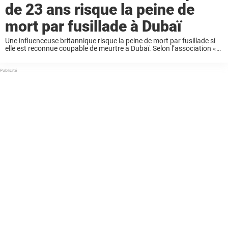
de 23 ans risque la peine de
mort par fusillade à Dubaï
Une influenceuse britannique risque la peine de mort par fusillade si
elle est reconnue coupable de meurtre à Dubaï. Selon l’association «
Detained in Dubai », Brooke George, âgée de 23 ans et originaire de ...