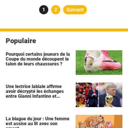
Pagination
Page
1
Page
2
Suivant
des
publications
Populaire
Pourquoi certains joueurs de la
Coupe du monde découpent le
talon de leurs chaussures ?
Une lectrice labiale affirme
avoir décrypté les échanges
entre Gianni Infantino et
Donald Trump lors de la
célébration de l'Espagne
La blague du jour : Une femme
est assise au lit avec son