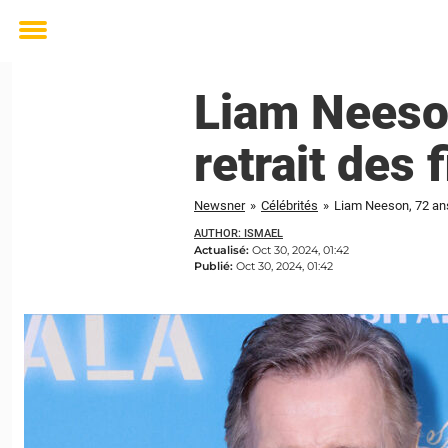
Toggle
menu
Liam Neeson
retrait des 
Newsner
»
Célébrités
»
Liam Neeson, 72 ans 
AUTHOR: ISMAEL
Actualisé:
Oct 30, 2024, 01:42
Publié:
Oct 30, 2024, 01:42