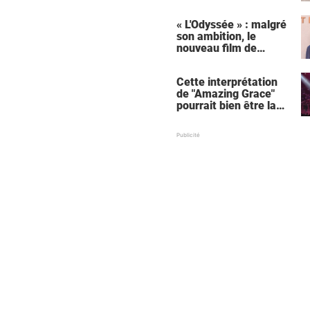
« L'Odyssée » : malgré
son ambition, le
nouveau film de
Christopher Nolan
relance une critique
Cette interprétation
récurrente
de "Amazing Grace"
pourrait bien être la
meilleure de tous les
temps