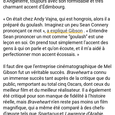
d’Angleterre, toujours avec son formidable et très
charmant accent d’Édimbourg.
« On était chez Andy Vajna, qui est hongrois, alors il a
préparé du goulash. Imaginez un peu Sean Connery
prononçant ce mot »,
a expliqué Gibson
. « Entendre
Sean prononcer un mot comme “goulash” est une
leçon en soi. On prend tout simplement l’accent des
gens à qui on parle et qu’on écoute, et il m’a aidé à
perfectionner mon accent écossais. »
Il faut dire que l’entreprise cinématographique de Mel
Gibson fut un véritable succès.
Braveheart
a connu
un immense succès tant auprès de la critique que du
public, remportant au total cinq Oscars, dont ceux du
meilleur film et du meilleur réalisateur. Il a également
été critiqué pour son manque de fidélité à l’histoire
réelle, mais
Braveheart
n’en reste pas moins un film
magnifique, qui a même été comparé à des chefs-
d’œuvre tels que
Spartacus
et
Lawrence d’Arabie.