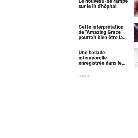
Le nouveau-né rampe
sur le lit d'hôpital
Cette interprétation
de "Amazing Grace"
pourrait bien être la
meilleure de tous les
temps
Une ballade
intemporelle
enregistrée dans le
sous-sol d'une église,
l'une des meilleures de
tous les temps