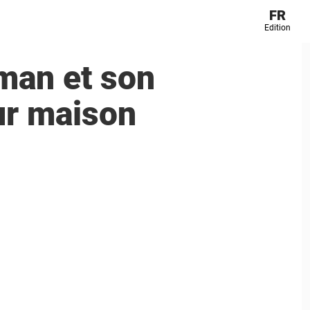
FR
Edition
man et son
ur maison