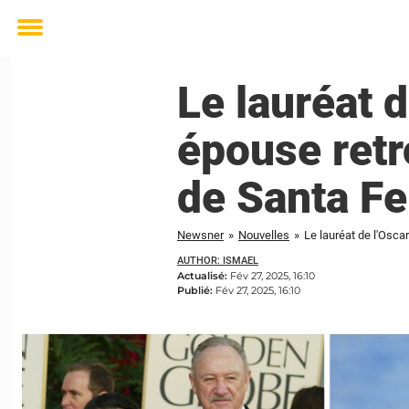
Toggle
menu
Le lauréat 
épouse retr
de Santa Fe
Newsner
»
Nouvelles
»
Le lauréat de l'Osc
AUTHOR: ISMAEL
Actualisé:
Fév 27, 2025, 16:10
Publié:
Fév 27, 2025, 16:10