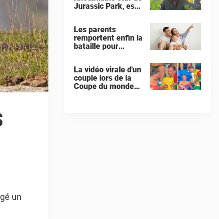
Jurassic Park, est
décédé à l'âge de
78 ans
Les parents
remportent enfin la
bataille pour
donner à leur bébé
un « prénom
La vidéo virale d'un
interdit »
couple lors de la
Coupe du monde
pousse les
internautes à
s
exiger que la
femme demande le
divorce
rgé un