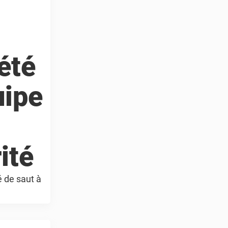
été
uipe
ité
é de saut à