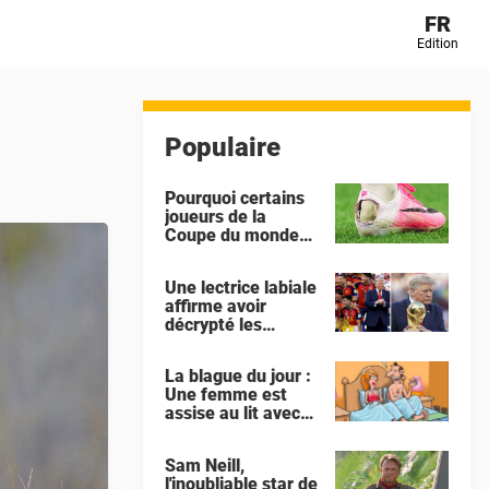
FR
Edition
Populaire
Pourquoi certains
joueurs de la
Coupe du monde
découpent le talon
de leurs
Une lectrice labiale
chaussures ?
affirme avoir
décrypté les
échanges entre
Gianni Infantino et
La blague du jour :
Donald Trump lors
Une femme est
de la célébration
assise au lit avec
de l'Espagne
son amant
Sam Neill,
l'inoubliable star de