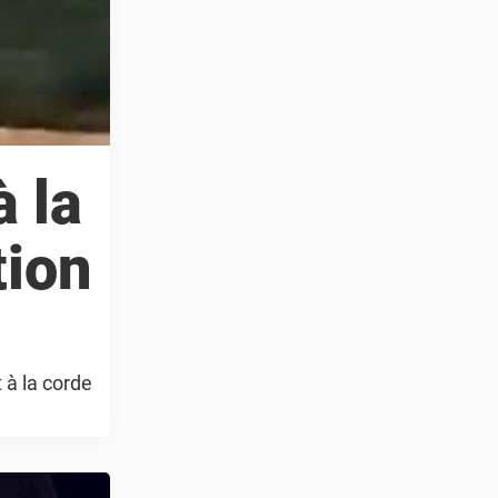
à la
tion
l
 à la corde